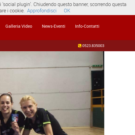
dei 'social plugin'. Chiudendo questo banner, scorrendo questa
re i cookie.
Approfondisci
OK
Galleria Video
News-Eventi
Info-Contatti
0523.835003