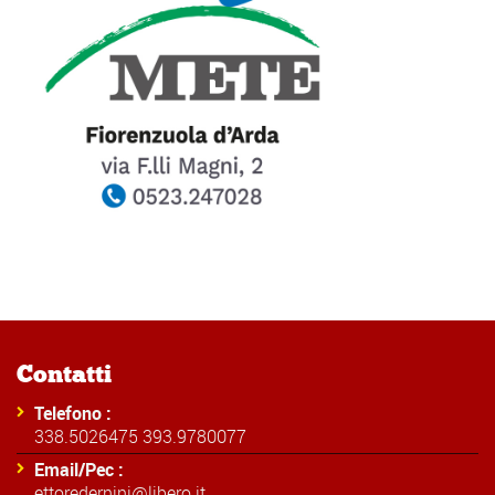
Contatti
Telefono :
338.5026475 393.9780077
Email/Pec :
ettoredernini@libero.it