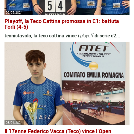
02/05/2024
Playoff, la Teco Cattina promossa in C1: battuta
Forlì (4-5)
tennistavolo, la teco cattina vince i
playoff
di serie c2...
08/04/2024
Il 17enne Federico Vacca (Teco) vince l’Open