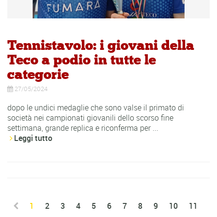
Tennistavolo: i giovani della
Teco a podio in tutte le
categorie
27/05/2024
dopo le undici medaglie che sono valse il primato di
società nei campionati giovanili dello scorso fine
settimana, grande replica e riconferma per ...
Leggi tutto
1
2
3
4
5
6
7
8
9
10
11