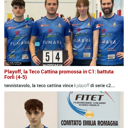
02/05/2024
Playoff, la Teco Cattina promossa in C1: battuta
Forlì (4-5)
tennistavolo, la teco cattina vince i
playoff
di serie c2...