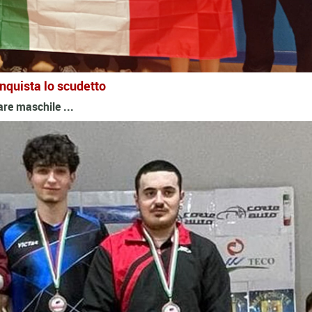
onquista lo scudetto
lare maschile ...