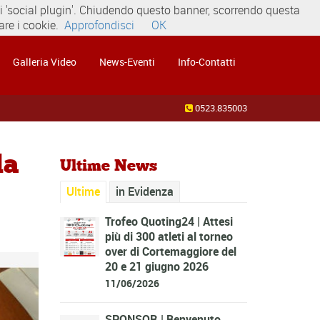
dei 'social plugin'. Chiudendo questo banner, scorrendo questa
re i cookie.
Approfondisci
OK
Galleria Video
News-Eventi
Info-Contatti
0523.835003
la
Ultime News
Ultime
in Evidenza
Trofeo Quoting24 | Attesi
più di 300 atleti al torneo
over di Cortemaggiore del
20 e 21 giugno 2026
11/06/2026
SPONSOR | Benvenuto