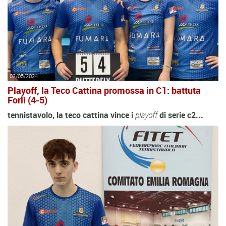
02/05/2024
Playoff, la Teco Cattina promossa in C1: battuta
Forlì (4-5)
tennistavolo, la teco cattina vince i
playoff
di serie c2...