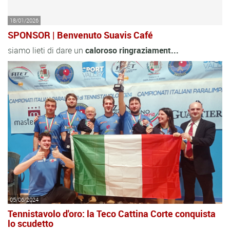
18/01/2026
SPONSOR | Benvenuto Suavis Café
siamo lieti di dare un
caloroso
ringraziament...
05/06/2024
Tennistavolo d'oro: la Teco Cattina Corte conquista
lo scudetto